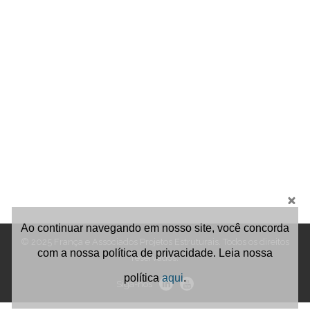
NOVIDADES
NEWSLETTER
CONTATO
Ao continuar navegando em nosso site, você concorda
© 2025 França e Associados Projetos Estruturais. Todos os direitos
com a nossa política de privacidade. Leia nossa
reservados.
política
aqui
.
Siga-nos