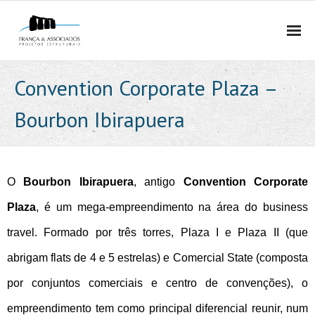
HOME
Convention Corporate Plaza –
QUEM SOMOS
Bourbon Ibirapuera
- EMPRESA
- MÉTODO
O
Bourbon Ibirapuera
, antigo
Convention Corporate
- EQUIPE
Plaza
, é um mega-empreendimento na área do business
travel. Formado por três torres, Plaza I e Plaza II (que
- PRÊMIOS E PUBLICAÇÕES
abrigam flats de 4 e 5 estrelas) e Comercial State (composta
- POLÍTICA DE PRIVACIDADE E PROTEÇÃO DE DADOS
por conjuntos comerciais e centro de convenções), o
PROJETOS ESTRUTURAIS
empreendimento tem como principal diferencial reunir, num