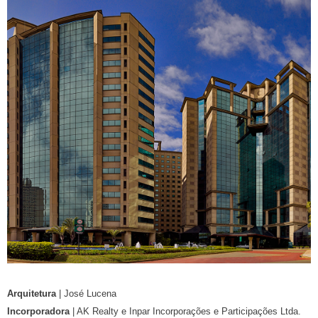
Arquitetura
| José Lucena
Incorporadora
| AK Realty e Inpar Incorporações e Participações Ltda.