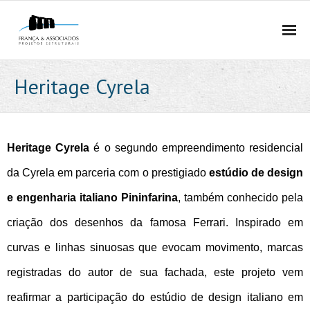
HOME
Heritage Cyrela
QUEM SOMOS
- EMPRESA
Heritage Cyrela
é o segundo empreendimento residencial
- MÉTODO
da Cyrela em parceria com o prestigiado
estúdio de design
e engenharia italiano Pininfarina
, também conhecido pela
- EQUIPE
criação dos desenhos da famosa Ferrari. Inspirado em
- PRÊMIOS E PUBLICAÇÕES
curvas e linhas sinuosas que evocam movimento, marcas
- POLÍTICA DE PRIVACIDADE E PROTEÇÃO DE DADOS
registradas do autor de sua fachada, este projeto vem
reafirmar a participação do estúdio de design italiano em
PROJETOS ESTRUTURAIS