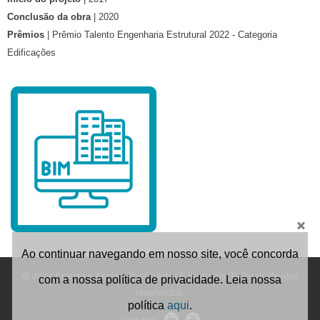
Conclusão da obra
| 2020
Prêmios
| Prêmio Talento Engenharia Estrutural 2022 - Categoria
Edificações
Ao continuar navegando em nosso site, você concorda
© 2025 França e Associados Projetos Estruturais. Todos os direitos
com a nossa política de privacidade. Leia nossa
reservados.
política
aqui
.
Siga-nos