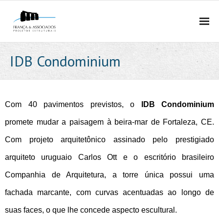
HOME
IDB Condominium
QUEM SOMOS
- EMPRESA
Com 40 pavimentos previstos, o
IDB Condominium
- MÉTODO
promete mudar a paisagem à beira-mar de Fortaleza, CE.
Com projeto arquitetônico assinado pelo prestigiado
- EQUIPE
arquiteto uruguaio Carlos Ott e o escritório brasileiro
- PRÊMIOS E PUBLICAÇÕES
Companhia de Arquitetura, a torre única possui uma
- POLÍTICA DE PRIVACIDADE E PROTEÇÃO DE DADOS
fachada marcante, com curvas acentuadas ao longo de
suas faces, o que lhe concede aspecto escultural.
PROJETOS ESTRUTURAIS