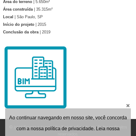
Área do terreno
| 5.650m²
Área construída
| 35.315m²
Local
| São Paulo, SP
Início do projeto
| 2015
Conclusão da obra
| 2019
Ao continuar navegando em nosso site, você concorda
© 2025 França e Associados Projetos Estruturais. Todos os direitos
com a nossa política de privacidade. Leia nossa
reservados.