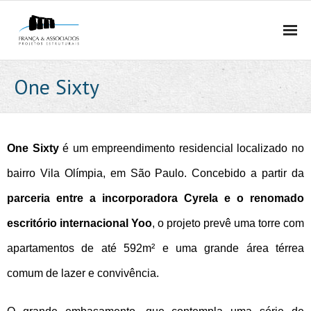
HOME
One Sixty
QUEM SOMOS
- EMPRESA
One Sixty
é um empreendimento residencial localizado no
- MÉTODO
bairro Vila Olímpia, em São Paulo. Concebido a partir da
parceria entre a incorporadora Cyrela e o renomado
- EQUIPE
escritório internacional Yoo
, o projeto prevê uma torre com
- PRÊMIOS E PUBLICAÇÕES
apartamentos de até 592m² e uma grande área térrea
- POLÍTICA DE PRIVACIDADE E PROTEÇÃO DE DADOS
comum de lazer e convivência.
PROJETOS ESTRUTURAIS