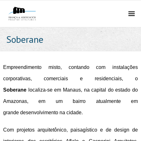
HOME
Soberane
QUEM SOMOS
- EMPRESA
Empreendimento misto, contando com instalações
- MÉTODO
corporativas, comerciais e residenciais, o
Soberane
localiza-se em Manaus, na capital do estado do
- EQUIPE
Amazonas, em um bairro atualmente em
- PRÊMIOS E PUBLICAÇÕES
grande desenvolvimento na cidade.
- POLÍTICA DE PRIVACIDADE E PROTEÇÃO DE DADOS
Com projetos arquitetônico, paisagístico e de design de
PROJETOS ESTRUTURAIS