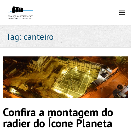
HOME
Tag:
canteiro
QUEM SOMOS
- EMPRESA
- MÉTODO
- EQUIPE
- PRÊMIOS E PUBLICAÇÕES
Confira a montagem do
- POLÍTICA DE PRIVACIDADE E PROTEÇÃO DE DADOS
radier do Ícone Planeta
PROJETOS ESTRUTURAIS