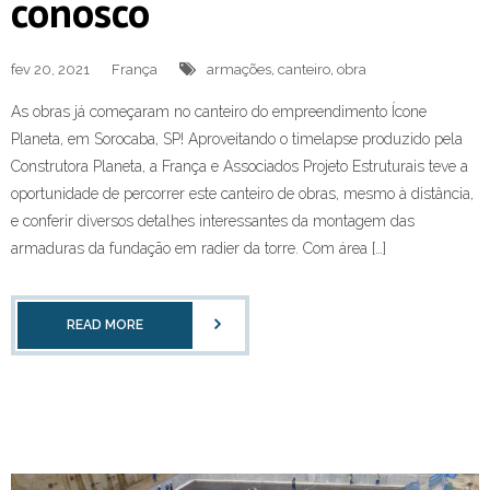
conosco
NOVIDADES
fev 20, 2021
França
armações
,
canteiro
,
obra
NEWSLETTER
As obras já começaram no canteiro do empreendimento Ícone
CONTATO
Planeta, em Sorocaba, SP! Aproveitando o timelapse produzido pela
Construtora Planeta, a França e Associados Projeto Estruturais teve a
oportunidade de percorrer este canteiro de obras, mesmo à distância,
e conferir diversos detalhes interessantes da montagem das
armaduras da fundação em radier da torre. Com área […]
READ MORE