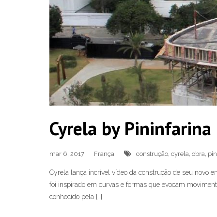
Cyrela by Pininfarina
mar 6, 2017
França
construção
,
cyrela
,
obra
,
pin
Cyrela lança incrível vídeo da construção de seu novo e
foi inspirado em curvas e formas que evocam movimento 
conhecido pela […]