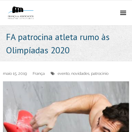
HOME
FA patrocina atleta rumo às
QUEM SOMOS
Olimpíadas 2020
- EMPRESA
- MÉTODO
maio 15, 2019
França
evento
,
novidades
,
patrocinio
- EQUIPE
- PRÊMIOS E PUBLICAÇÕES
- POLÍTICA DE PRIVACIDADE E PROTEÇÃO DE DADOS
PROJETOS ESTRUTURAIS